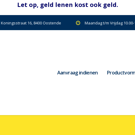
| Koningsstraat 16, 8400 Oostende
Maandag t/m Vrijdag 10.00-1
Aanvraag indienen
Productvor