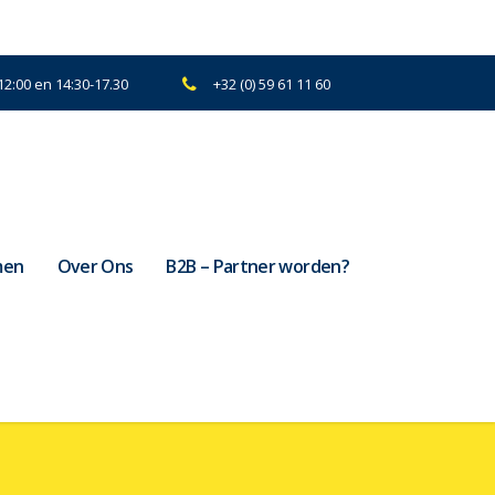
2:00 en 14:30-17.30
+32 (0) 59 61 11 60
men
Over Ons
B2B – Partner worden?