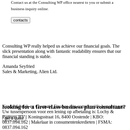
Contact us at the Consulting WP office nearest to you or submit a
business inquiry online.
contacts
Consulting WP really helped us achieve our financial goals. The
slick presentation along with fantastic readability ensures that our
financial standing is stable.
Amanda Seyfried
Sales & Marketing, Alien Ltd.
looking for a first-class business plan consultant?
Kredietfabriek en Cosmetic Finance zijn commerciële benamingen.
Uw tussenpersoon voor een lening op afbetaling is: Lochy &
Partners BV | Koningsstraat 16, 8400 Oostende | KBO:
get a quote
0837.094.162 | Makelaar in consumentenkredieten | FSMA:
0837.094.162